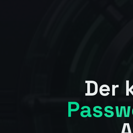
Der 
Passw
A