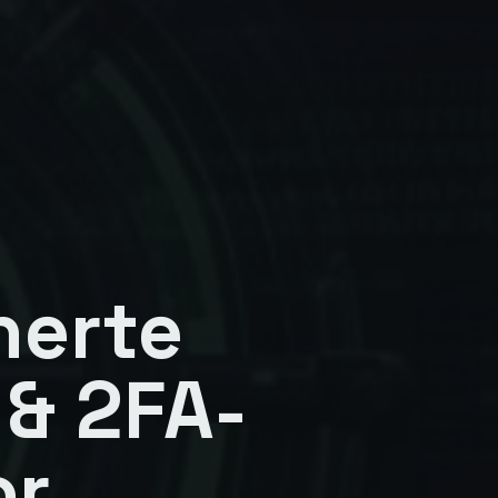
herte
& 2FA-
or