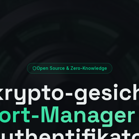
Open Source & Zero-Knowledge
krypto-gesic
ort-Manager
uthentifikat